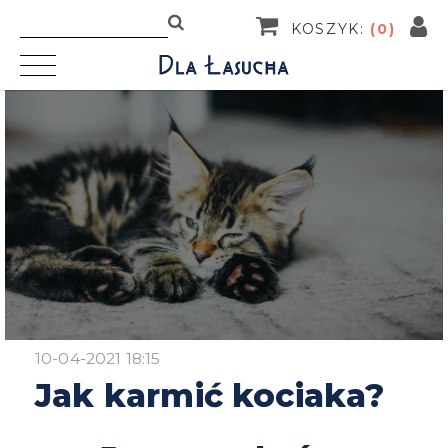
KOSZYK:
(
0
)
10-04-2021 18:15
Jak karmić kociaka?