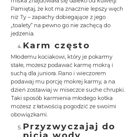
miska znajdowała się daleko od kuwety.
Pamiętaj, że kot ma znacznie lepszy węch
niż Ty – zapachy dobiegające z jego
„toalety” na pewno go nie zachęcą do
jedzenia.
Karm często
Młodemu kociakowi, który je pokarmy
stałe, możesz podawać
karmę mokrą
i
suchą
dla juniora. Rano i wieczorem
podawaj mu porcję mokrej karmy, a na
dzień zostawiaj w miseczce suche chrupki.
Taki sposób karmienia młodego kotka
możesz z łatwością pogodzić ze swoimi
obowiązkami.
Przyzwyczajaj do
picia wody