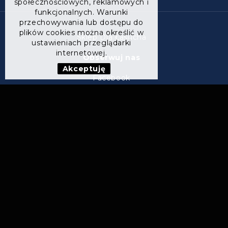
społecznościowych, reklamowych i
funkcjonalnych. Warunki
przechowywania lub dostępu do
plików cookies można określić w
Sklep Dla Łasucha
ustawieniach przeglądarki
internetowej.
Obserwuj nas
Akceptuję
Facebook
Instagram
ul. Wrocławska 22,
55-020 Wojkowice
KONTAKT