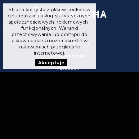
Strona korzysta z plików cookies w
celu realizacji usług statystycznych,
społecznościowych, reklamowych i
funkcjonalnych. Warunki
przechowywania lub dostępu do
plików cookies można określić w
Sklep Dla Łasucha
ustawieniach przeglądarki
internetowej.
Obserwuj nas
Akceptuję
Facebook
Instagram
ul. Wrocławska 22,
55-020 Wojkowice