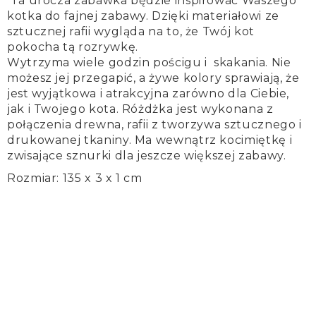
Ta urocza zabawka będzie inspirować Waszego
kotka do fajnej zabawy.
Dzięki materiałowi ze
sztucznej rafii wygląda na to, że Twój kot
pokocha tą rozrywkę.
Wytrzyma wiele godzin pościgu i skakania. Nie
możesz jej przegapić, a żywe kolory sprawiają, że
jest wyjątkowa i atrakcyjna zarówno dla Ciebie,
jak i Twojego kota.
Różdżka jest wykonana z
połączenia drewna, rafii z tworzywa sztucznego i
drukowanej tkaniny.
Ma wewnątrz kocimiętkę i
zwisające sznurki dla jeszcze większej zabawy.
Rozmiar: 135 x 3 x 1 cm