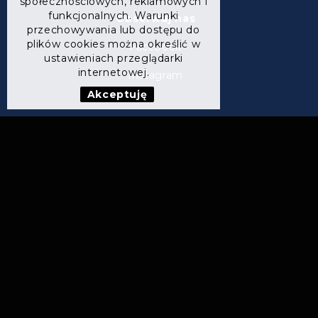
społecznościowych, reklamowych i
funkcjonalnych. Warunki
Obserwuj nas
przechowywania lub dostępu do
plików cookies można określić w
Facebook
ustawieniach przeglądarki
internetowej.
Instagram
Akceptuję
ul. Wrocławska 22,
55-020 Wojkowice
KONTAKT
tel.:
+48502503909
e-mail: