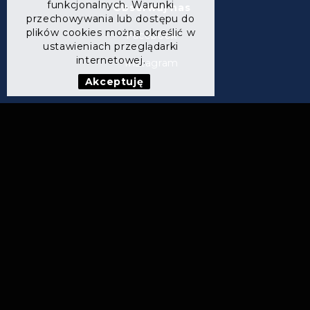
funkcjonalnych. Warunki
Obserwuj nas
przechowywania lub dostępu do
plików cookies można określić w
Facebook
ustawieniach przeglądarki
internetowej.
Instagram
Akceptuję
ul. Wrocławska 22,
55-020 Wojkowice
KONTAKT
tel.:
+48502503909
e-mail: