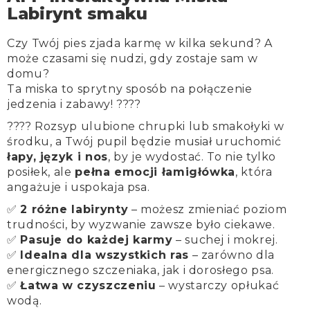
Labirynt smaku
Czy Twój pies zjada karmę w kilka sekund? A
może czasami się nudzi, gdy zostaje sam w
domu?
Ta miska to sprytny sposób na połączenie
jedzenia i zabawy! ????
???? Rozsyp ulubione chrupki lub smakołyki w
środku, a Twój pupil będzie musiał uruchomić
łapy, język i nos
, by je wydostać. To nie tylko
posiłek, ale
pełna emocji łamigłówka
, która
angażuje i uspokaja psa.
✅
2 różne labirynty
– możesz zmieniać poziom
trudności, by wyzwanie zawsze było ciekawe.
✅
Pasuje do każdej karmy
– suchej i mokrej.
✅
Idealna dla wszystkich ras
– zarówno dla
energicznego szczeniaka, jak i dorosłego psa.
✅
Łatwa w czyszczeniu
– wystarczy opłukać
wodą.