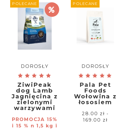
POLECANE
POLECANE
DOROSŁY
DOROSŁY
ZiwiPeak
Pala Pet
dog Lamb
Foods
Jagnięcina z
Wołowina z
zielonymi
łososiem
warzywami
28.00 zł -
PROMOCJA 15%
169.00 zł
i 15 % n 1,5 kg i