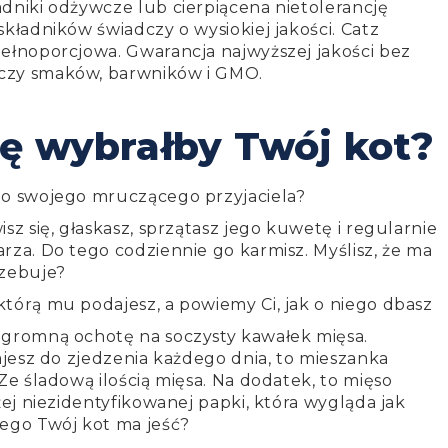
dniki odżywcze lub cierpiącena nietolerancję
składników świadczy o wysiokiej jakości. Catz
pełnoporcjowa.
Gwarancja najwyższej jakości bez
czy smaków, barwników i GMO.
ę wybrałby Twój kot?
 o swojego mruczącego przyjaciela?
sz się, głaskasz, sprzątasz jego kuwetę i regularnie
rza. Do tego codziennie go karmisz. Myślisz, że ma
rzebuje?
tórą mu podajesz, a powiemy Ci, jak o niego dbasz
ogromną ochotę na soczysty kawałek mięsa.
tajesz do zjedzenia każdego dnia, to mieszanka
Ze śladową ilością mięsa. Na dodatek, to mięso
żej niezidentyfikowanej papki, która wygląda jak
zego Twój kot ma jeść?