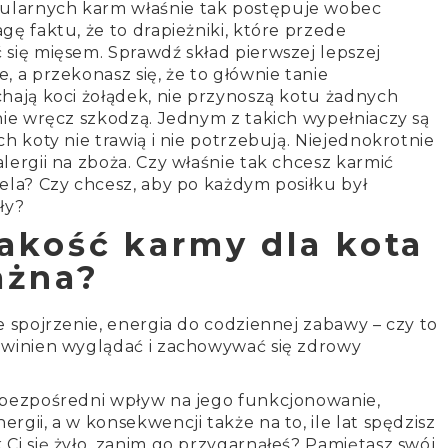
larnych karm właśnie tak postępuje wobec
gę faktu, że to drapieżniki, które przede
się mięsem. Sprawdź skład pierwszej lepszej
, a przekonasz się, że to głównie tanie
hają koci żołądek, nie przynoszą kotu żadnych
nie wręcz szkodzą. Jednym z takich wypełniaczy są
h koty nie trawią i nie potrzebują. Niejednokrotnie
lergii na zboża. Czy właśnie tak chcesz karmić
ela? Czy chcesz, aby po każdym posiłku był
ły?
akość karmy dla kota
ażna?
e spojrzenie, energia do codziennej zabawy – czy to
owinien wyglądać i zachowywać się zdrowy
 bezpośredni wpływ na jego funkcjonowanie,
gii, a w konsekwencji także na to, ile lat spędzisz
Ci się żyło, zanim go przygarnąłeś? Pamiętasz swój