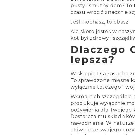
pusty i smutny dom? To t
czasu wrócić znacznie szy
Jeśli kochasz, to dbasz.
Ale skoro jesteś w naszy
kot był zdrowy i szczęśli
Dlaczego C
lepsza?
W sklepie Dla Łasucha z
To sprawdzone mięsne ka
wyłącznie to, czego Twó
Wśród nich szczególnie g
produkuje wyłącznie mo
pożywienia dla Twojego ko
Dostarcza mu składnikó
nawodnienie. W naturze b
głównie ze swojego poży