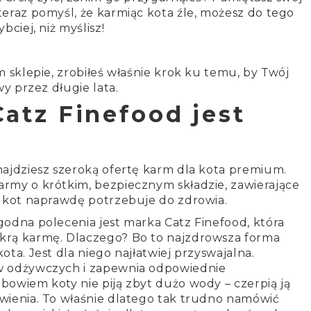
eraz pomyśl, że karmiąc kota źle, możesz do tego
bciej, niż myślisz!
m sklepie, zrobiłeś właśnie krok ku temu, by Twój
wy przez długie lata.
atz Finefood jest
najdziesz szeroką ofertę karm dla kota premium.
rmy o krótkim, bezpiecznym składzie, zawierające
j kot naprawdę potrzebuje do zdrowia.
odna polecenia jest marka Catz Finefood, która
krą karmę. Dlaczego? Bo to najzdrowsza forma
ta. Jest dla niego najłatwiej przyswajalna.
w odżywczych i zapewnia odpowiednie
owiem koty nie piją zbyt dużo wody – czerpią ją
wienia. To właśnie dlatego tak trudno namówić