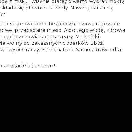
wodę z miski. I właśnie dlatego warto wybrać mokrą
 składa się głównie… z wody. Nawet jeśli za nią
???
d jest sprawdzona, bezpieczna i zawiera przede
owe, przebadane mięso. A do tego wodę, zdrowe
nej dla zdrowia kota tauryny. Ma krótki i
nie wolny od zakazanych dodatków: zbóż,
 i wypełniaczy. Sama natura. Samo zdrowie dla
przyjaciela już teraz!
a premium Catz Finefood
OCJE