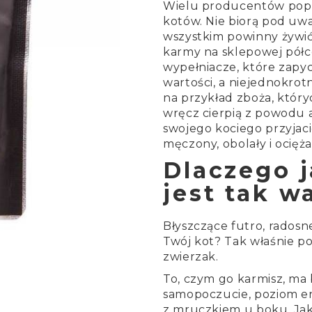
Wielu producentów popu
kotów. Nie biorą pod uwa
wszystkim powinny żywić 
karmy na sklepowej półce
wypełniacze, które zapyc
wartości, a niejednokrot
na przykład zboża, któryc
wręcz cierpią z powodu a
swojego kociego przyjaci
męczony, obolały i ocięża
Dlaczego j
jest tak w
Błyszczące futro, radosn
Twój kot? Tak właśnie p
zwierzak.
To, czym go karmisz, ma
samopoczucie, poziom ener
z mruczkiem u boku. Jak 