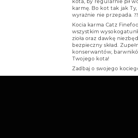
kota, by regularnie pił 
karmę. Bo kot tak jak Ty,
wyraźnie nie przepada.
?
Kocia karma Catz Finefoo
wszystkim wysokogatunk
zioła oraz dawkę niezbęd
bezpieczny skład. Zupeł
konserwantów, barwników
Twojego kota!
Zadbaj o swojego kociego 
Zamów
karmę dla kot
ECANE
NOWOŚCI
PROM