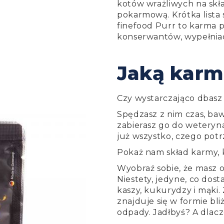
kotów wrażliwych na skła
pokarmową. Krótka lista 
finefood Purr to karma 
konserwantów, wypełnia
Jaką karm
Czy wystarczająco dbasz
Spędzasz z nim czas, bawi
zabierasz go do weteryna
już wszystko, czego pot
Pokaż nam skład karmy, k
Wyobraź sobie, że masz 
Niestety, jedyne, co dos
kaszy, kukurydzy i mąki. 
znajduje się w formie bli
odpady. Jadłbyś? A dlac