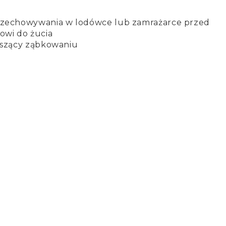
rzechowywania w lodówce lub zamrażarce przed
owi do żucia
yszący ząbkowaniu