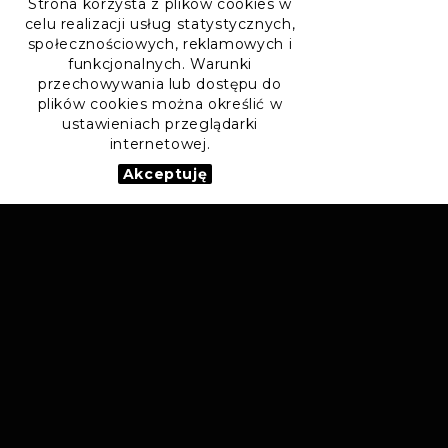
Strona korzysta z plików cookies w
celu realizacji usług statystycznych,
społecznościowych, reklamowych i
funkcjonalnych. Warunki
przechowywania lub dostępu do
plików cookies można określić w
ustawieniach przeglądarki
internetowej.
Akceptuję
POL