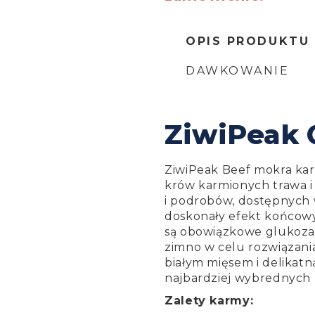
OPIS PRODUKTU
DAWKOWANIE
ZiwiPeak 
ZiwiPeak Beef mokra kar
krów karmionych trawa 
i podrobów, dostępnych 
doskonały efekt końcowy
są obowiązkowe glukozam
zimno w celu rozwiązania
białym mięsem i delikatn
najbardziej wybrednych 
Zalety karmy: