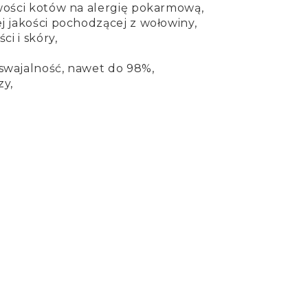
wości kotów na alergię pokarmową,
j jakości pochodzącej z wołowiny,
ci i skóry,
,
swajalność, nawet do 98%,
zy,