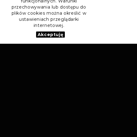
funkcjonalnych. Warunki
przechowywania lub dostępu do
plików cookies można określić w
ustawieniach przeglądarki
internetowej.
Akceptuję
POL
POLECANE
POLECANE